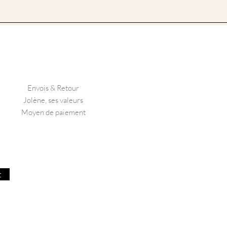
Envois & Retour
Jolène, ses valeurs
Moyen de paiement
t