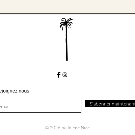
ejoignez nous
S'abonner maintenan
© 2026 by Jolène Nice