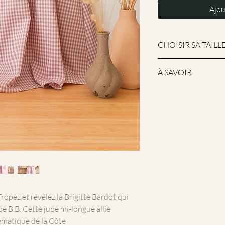
Ajou
CHOISIR SA TAILL
Sont disponibles à l
À SAVOIR
32
au
48
, (sur les
Pour être sûr de vot
Frais de port offert
commande, me préc
Retour gratuit.
afin de réaliser un
Pour toute question
mieux à votre morp
produits, prendre d
ropez et révélez la Brigitte Bardot qui
e B.B. Cette jupe mi-longue allie
ématique de la Côte