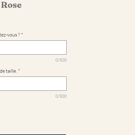
 Rose
tez-vous ?
*
0/500
e taille.
*
0/500