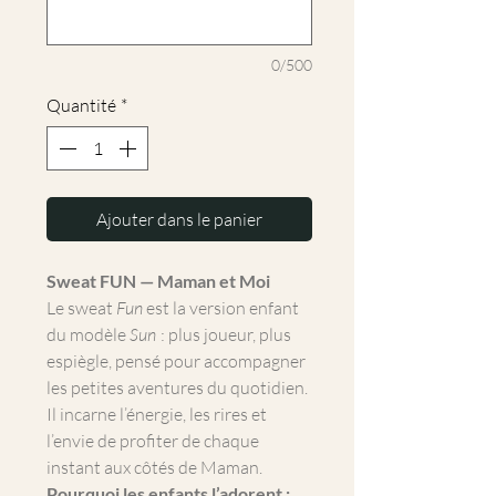
0/500
Quantité
*
Ajouter dans le panier
Sweat FUN — Maman et Moi
Le sweat
Fun
est la version enfant
du modèle
Sun
: plus joueur, plus
espiègle, pensé pour accompagner
les petites aventures du quotidien.
Il incarne l’énergie, les rires et
l’envie de profiter de chaque
instant aux côtés de Maman.
Pourquoi les enfants l’adorent :